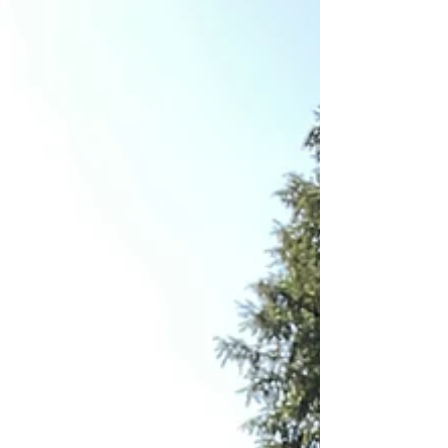
Pipitone , software e firmware developer che
frequenta i nostri spazi da ancora prima della
nascita della nostra associazione, quando
Villa Gujoni era conosciuta come Spazio 1929
. Oltre ad avere una forte vena artistica , Alan
ha fondato una propria azienda, Violet Atom ,
con cui unisce informatica , elettronica ed
elettrotecnica . Nel corso del tempo ha
realizzato numerosi progetti a impa