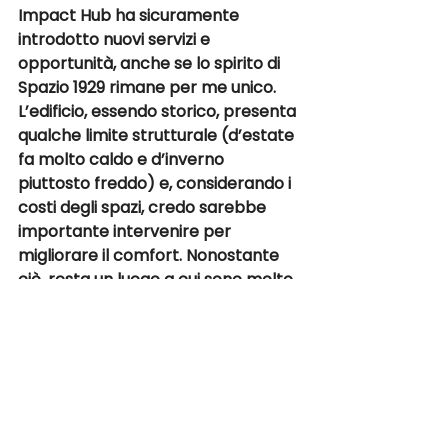
Impact Hub
 ha sicuramente 
introdotto nuovi servizi e 
opportunità, anche se lo spirito di 
Spazio 1929
 rimane per me unico. 
L’edificio, essendo storico, presenta 
qualche limite strutturale (d’estate 
fa molto caldo e d’inverno 
piuttosto freddo) e, considerando i 
costi degli spazi, credo sarebbe 
importante intervenire per 
migliorare il comfort. Nonostante 
ciò, resta un luogo a cui sono molto 
legato e che considero una parte 
significativa del mio percorso 
professionale. 