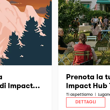
a
Prenota la tu
di Impact
Impact Hub T
Ti aspettiamo
Lugan
)
DETTAGLI