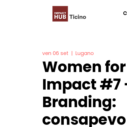
C
ven 06 set
  |  
Lugano
Women for
Impact #7 -
Branding:
consapevol