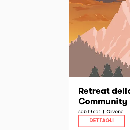
Retreat dell
Community 
sab 19 set
Olivone
Hub Ticino :
DETTAGLI