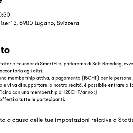
e
0:30
iseri 3, 6900 Lugano, Svizzera
nto
itator e Founder di SmartElle, parleremo di Self Branding, ovve
contarla agli altri.
 una membership attiva, a pagamento (15CHF) per le persone es
 e vi va di supportare la nostra realtà, è possibile entrare a f
icino con una membership di 120CHF/anno :)
fferti a tutte le partecipanti.
 a causa delle tue impostazioni relative a Statis