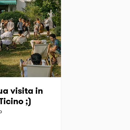
a visita in
icino ;)
o