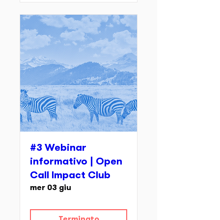
#3 Webinar
informativo | Open
Call Impact Club
mer 03 giu
Terminato