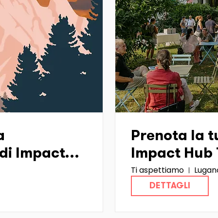
a
Prenota la tu
di Impact
Impact Hub T
Ti aspettiamo
Lugan
)
DETTAGLI