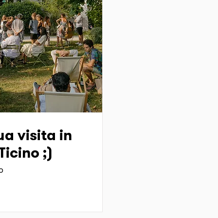
a visita in
icino ;)
o