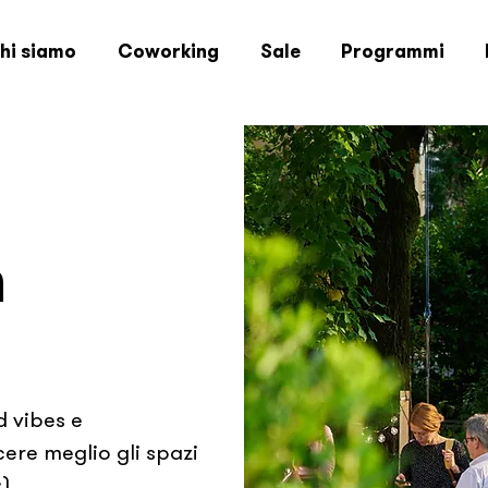
hi siamo
Coworking
Sale
Programmi
n
d vibes e
cere meglio gli spazi
:)