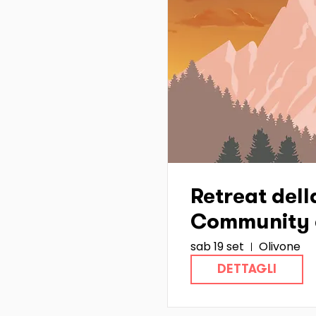
Retreat dell
Community 
sab 19 set
Olivone
Hub Ticino :
DETTAGLI