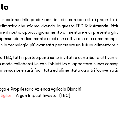
nto
e le catene della produzione del cibo non sono stati progettati
limatico che stiamo vivendo. In questo TED Talk 
Amanda Littl
e il nostro approvvigionamento alimentare e ci presenta gli agr
 ripensando radicalmente a ciò che coltiviamo e a come mang
on la tecnologia più avanzata per creare un futuro alimentare r
o TED, tutti i partecipanti sono invitati a contribuire attivam
n modo collaborativo con l'obiettivo di apportare nuova consap
nversazione sarà facilitata ed alimentata da altri "conversatio
ogo e Proprietario Azienda Agricola Bianchi
iglioni
, Vegan Impact Investor (TBC)