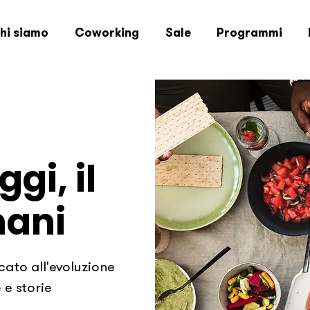
hi siamo
Coworking
Sale
Programmi
ggi, il
mani
to all'evoluzione
 e storie