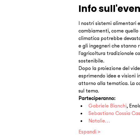
Info sull'eve
I nostri sistemi alimentari 
cambiamenti, come quello c
climatica potrebbe devastar
e gli ingegneri che stanno
l'agricoltura tradizionale c
sostenibile.
Dopo la proiezione del vide
esprimendo idee e visioni i
attorno alla tematica. La co
sul tema.
Parteciperanno:
Gabriele Bianchi
, Enol
Sebastiano Cossia Cast
Natalie…
Espandi >