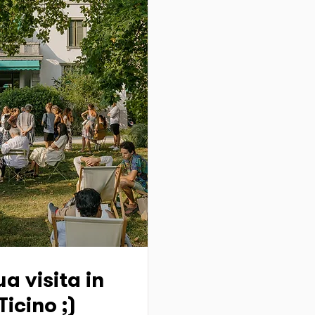
a visita in
icino ;)