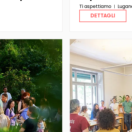
Ti aspettiamo
Lugan
)
DETTAGLI