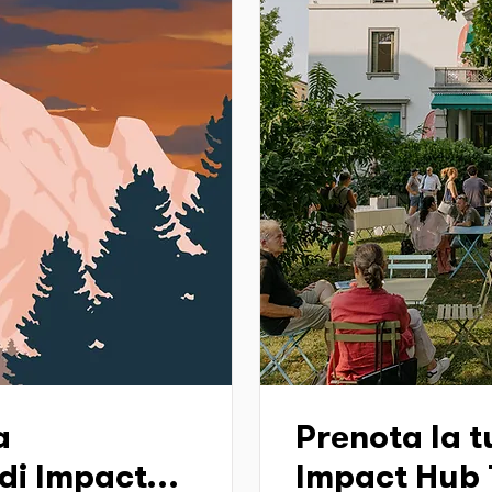
a
Prenota la tu
di Impact
Impact Hub T