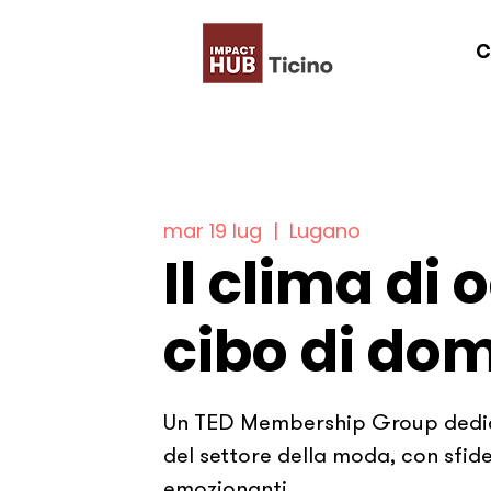
C
mar 19 lug
  |  
Lugano
Il clima di o
cibo di do
Un TED Membership Group dedica
del settore della moda, con sfide
emozionanti.