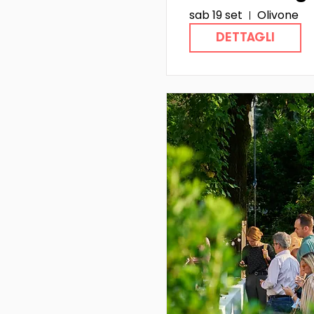
sab 19 set
Olivone
Hub Ticino :
DETTAGLI