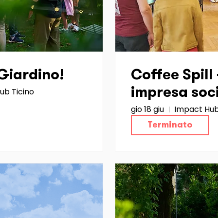
 Giardino!
Coffee Spill 
ub Ticino
impresa soc
gio 18 giu
Impact Hub
Terminato