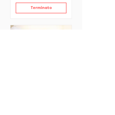
Terminato
Coffee Spill - Storie
di impresa sociale
gio 12 feb