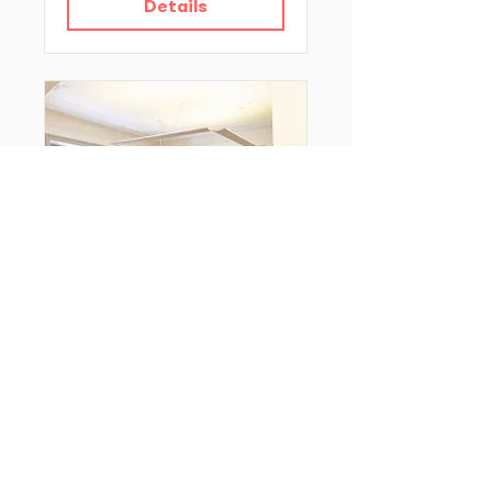
Details
Coffee Spill - Storie
di impresa sociale
Thu, Feb 12