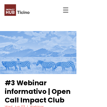
#3 Webinar
informativo | Open
Call Impact Club
Wed, Jun 03
  |  
Webinar